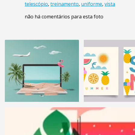
telescópio
,
treinamento
,
uniforme
,
vista
não há comentários para esta foto