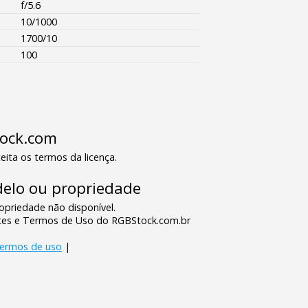
f/5.6
10/1000
1700/10
100
tock.com
eita os termos da licença.
elo ou propriedade
priedade não disponível.
tes e Termos de Uso do RGBStock.com.br
termos de uso
|