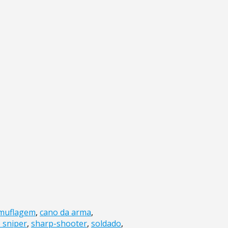
muflagem
,
cano da arma
,
e sniper
,
sharp-shooter
,
soldado
,