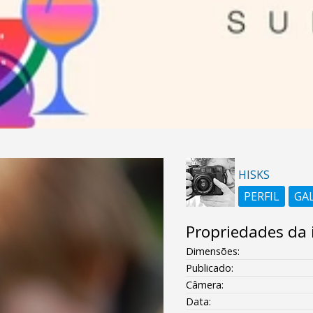
HISKS
PERFIL
GA
Propriedades da
Dimensões:
Publicado:
Câmera:
Data: