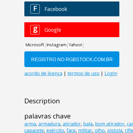
Description
palavras chave
arma
,
armadura
,
atirador
,
bala
,
bom atirador
,
ca
capacete
,
exército
,
face
,
militar
,
olho
,
pistola
,
rifl