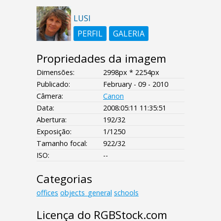
LUSI
PERFIL
GALERIA
Propriedades da imagem
Dimensões:
2998px * 2254px
Publicado:
February - 09 - 2010
Câmera:
Canon
Data:
2008:05:11 11:35:51
Abertura:
192/32
Exposição:
1/1250
Tamanho focal:
922/32
ISO:
--
Categorias
offices
objects_general
schools
Licença do RGBStock.com