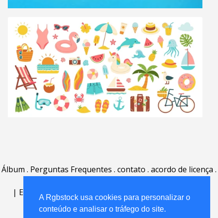
Álbum
.
Perguntas Frequentes
.
contato
.
acordo de licença
.
termos de uso
.
sobre
.
|
English
|
Deutsch
|
Español
|
Polski
|
Português
|
A Rgbstock usa cookies para personalizar o
Nederlands
|
conteúdo e analisar o tráfego do site.