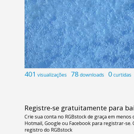
401
78
0
visualizações
downloads
curtidas
Registre-se gratuitamente para bai