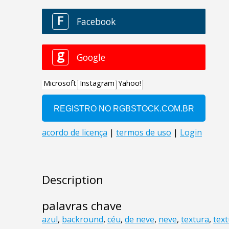
Description
palavras chave
azul
,
backround
,
céu
,
de neve
,
neve
,
textura
,
tex