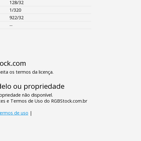
128/32
1/320
922/32
--
tock.com
eita os termos da licença.
elo ou propriedade
priedade não disponível.
tes e Termos de Uso do RGBStock.com.br
termos de uso
|