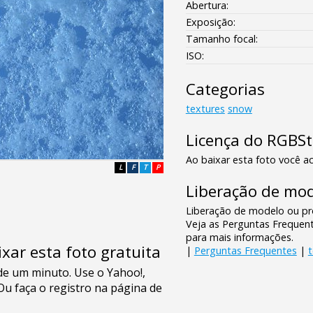
Abertura:
Exposição:
Tamanho focal:
ISO:
Categorias
textures
snow
Licença do RGBS
Ao baixar esta foto você ac
L
F
T
P
Liberação de mod
Liberação de modelo ou pro
Veja as Perguntas Frequen
para mais informações.
xar esta foto gratuita
|
Perguntas Frequentes
|