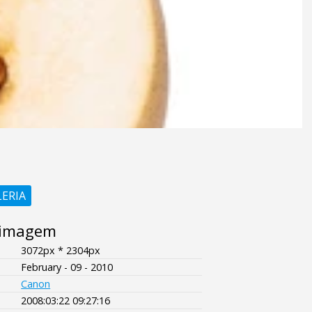
LERIA
 imagem
3072px * 2304px
February - 09 - 2010
Canon
2008:03:22 09:27:16