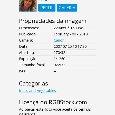
PERFIL
GALERIA
Propriedades da imagem
Dimensões:
2284px * 1600px
Publicado:
February - 09 - 2010
Câmera:
Canon
Data:
2007:07:25 10:17:35
Abertura:
170/32
Exposição:
1/1250
Tamanho focal:
922/32
ISO:
--
Categorias
fruits_and_vegetables
Licença do RGBStock.com
Ao baixar esta foto você aceita os termos
da licença.