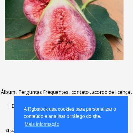
Álbum
.
Perguntas Frequentes
.
contato
.
acordo de licença
.
termos de uso
.
sobre
.
|
English
|
Deutsch
|
Español
|
Polski
|
Português
|
A Rgbstock usa cookies para personalizar o
Nederlands
|
conteúdo e analisar o tráfego do site.
Mais informação
Shutterstock official partner of Rgbstock
Saqurai AI official partner of