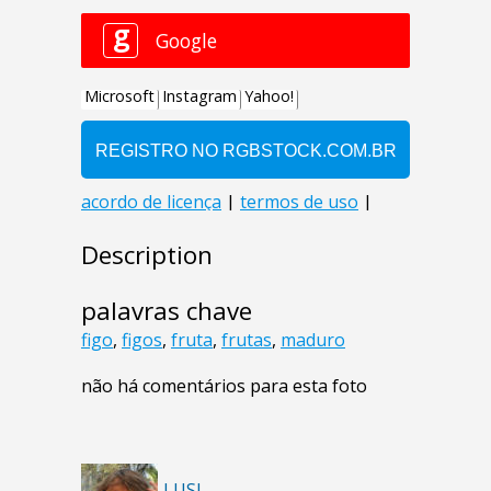
Description
palavras chave
figo
,
figos
,
fruta
,
frutas
,
maduro
não há comentários para esta foto
LUSI