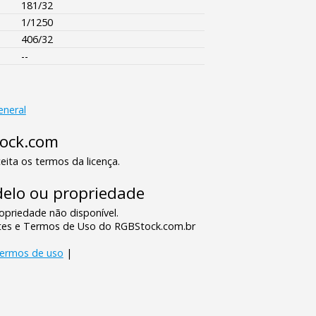
181/32
1/1250
406/32
--
eneral
tock.com
eita os termos da licença.
elo ou propriedade
priedade não disponível.
tes e Termos de Uso do RGBStock.com.br
termos de uso
|