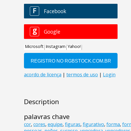
Description
palavras chave
cor
,
cores
,
equipe
,
figuras
,
figurativo
,
forma
,
for
pessoas
,
peões
,
sucesso
,
vencedora
,
vencedores