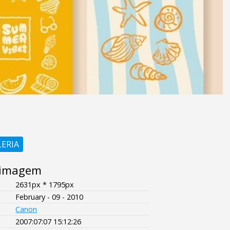
LERIA
 imagem
2631px * 1795px
February - 09 - 2010
Canon
2007:07:07 15:12:26