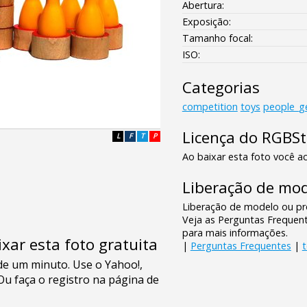
Abertura:
Exposição:
Tamanho focal:
ISO:
Categorias
competition
toys
people_g
Licença do RGBS
L
F
T
P
Ao baixar esta foto você ac
Liberação de mod
Liberação de modelo ou pro
Veja as Perguntas Frequen
para mais informações.
xar esta foto gratuita
|
Perguntas Frequentes
|