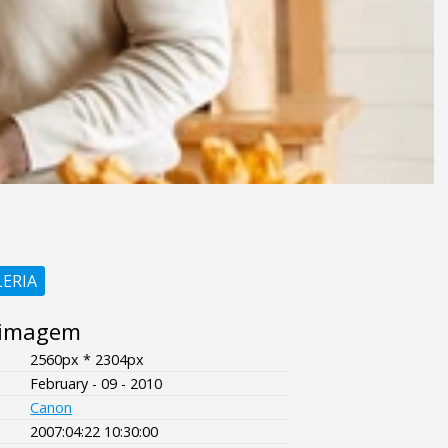
LERIA
 imagem
2560px * 2304px
February - 09 - 2010
Canon
2007:04:22 10:30:00