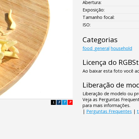
Abertura:
Exposição:
Tamanho focal:
ISO:
Categorias
food_general
household
Licença do RGBS
Ao baixar esta foto você ac
Liberação de mod
Liberação de modelo ou pro
Veja as Perguntas Frequen
L
F
T
P
para mais informações.
|
Perguntas Frequentes
|