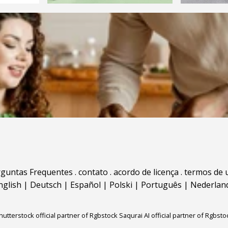
rguntas Frequentes
.
contato
.
acordo de licença
.
termos de 
nglish
|
Deutsch
|
Español
|
Polski
|
Português
|
Nederlan
hutterstock official partner of Rgbstock
Saqurai AI official partner of Rgbsto