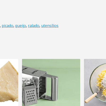
,
picado
,
queijo
,
ralado
,
utensílios