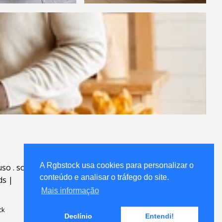
A Rgbstock usa cookies para personalizar o
uso
.
sobre
.
conteúdo e analisar o tráfego do site.
ds
|
Mais informação
ck
Declínio
Entendi!