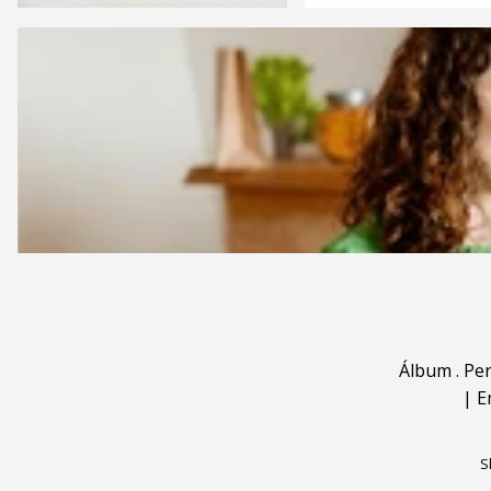
Álbum
.
Pe
|
E
S