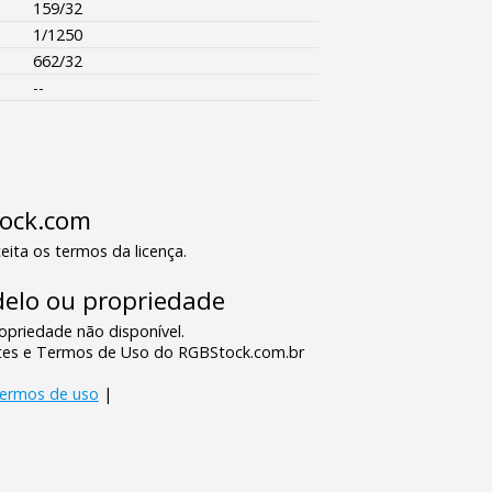
159/32
1/1250
662/32
--
tock.com
eita os termos da licença.
elo ou propriedade
priedade não disponível.
tes e Termos de Uso do RGBStock.com.br
termos de uso
|