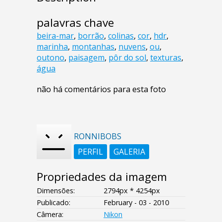
palavras chave
beira-mar
,
borrão
,
colinas
,
cor
,
hdr
,
marinha
,
montanhas
,
nuvens
,
ou
,
outono
,
paisagem
,
pôr do sol
,
texturas
,
água
não há comentários para esta foto
RONNIBOBS
PERFIL
GALERIA
Propriedades da imagem
Dimensões:
2794px * 4254px
Publicado:
February - 03 - 2010
Câmera:
Nikon