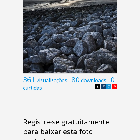
361
80
0
visualizações
downloads
curtidas
L
F
T
P
Registre-se gratuitamente
para baixar esta foto