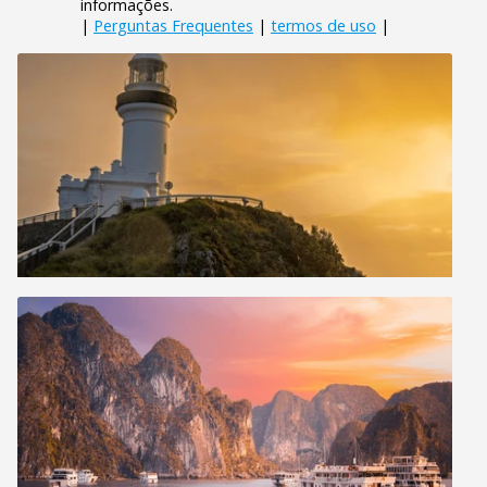
informações.
|
Perguntas Frequentes
|
termos de uso
|