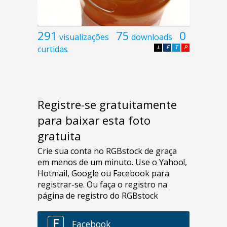
291
75
0
visualizações
downloads
curtidas
L
F
T
P
Registre-se gratuitamente
para baixar esta foto
gratuita