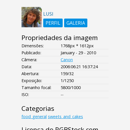
LUSI
PERFIL
GALERIA
Propriedades da imagem
Dimensões:
1768px * 1612px
Publicado:
January - 29 - 2010
Câmera:
Canon
Data:
2006:06:21 16:37:24
Abertura:
159/32
Exposição:
1/1250
Tamanho focal:
5800/1000
ISO:
--
Categorias
food_general
sweets_and_cakes
Licença do RGBStock.com