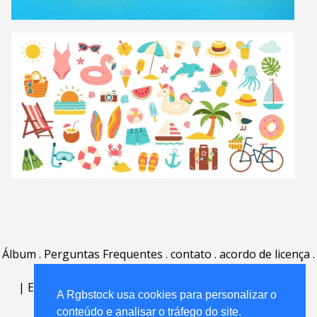
Álbum
.
Perguntas Frequentes
.
contato
.
acordo de licença
.
termos de uso
.
sobre
.
|
English
|
Deutsch
|
Español
|
Polski
|
Português
|
A Rgbstock usa cookies para personalizar o
Nederlands
|
conteúdo e analisar o tráfego do site.