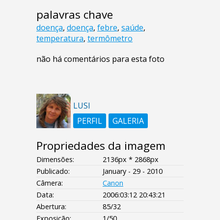
palavras chave
doença
,
doença
,
febre
,
saúde
,
temperatura
,
termômetro
não há comentários para esta foto
LUSI
PERFIL
GALERIA
Propriedades da imagem
Dimensões:
2136px * 2868px
Publicado:
January - 29 - 2010
Câmera:
Canon
Data:
2006:03:12 20:43:21
Abertura:
85/32
Exposição:
1/50