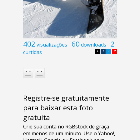
402
60
2
visualizações
downloads
curtidas
L
F
T
P
Registre-se gratuitamente
para baixar esta foto
gratuita