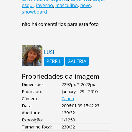
esqui
,
inverno
,
masculino
,
neve
,
snowboard
não há comentários para esta foto
LUSI
PERFIL
GALERIA
Propriedades da imagem
Dimensões:
2292px * 2622px
Publicado:
January - 29 - 2010
Câmera:
Canon
Data:
2006:01:09 15:42:23
Abertura:
139/32
Exposição:
1/1250
Tamanho focal:
230/32