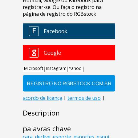
Description
palavras chave
cara
,
declive
,
esporte
,
esportes
,
esqui
,