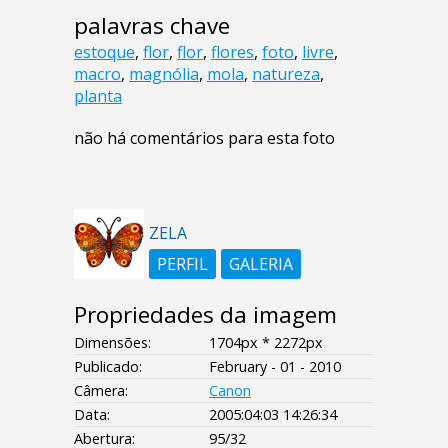
palavras chave
estoque
,
flor
,
flor
,
flores
,
foto
,
livre
,
macro
,
magnólia
,
mola
,
natureza
,
planta
não há comentários para esta foto
ZELA
PERFIL
GALERIA
Propriedades da imagem
Dimensões:
1704px * 2272px
Publicado:
February - 01 - 2010
Câmera:
Canon
Data:
2005:04:03 14:26:34
Abertura:
95/32