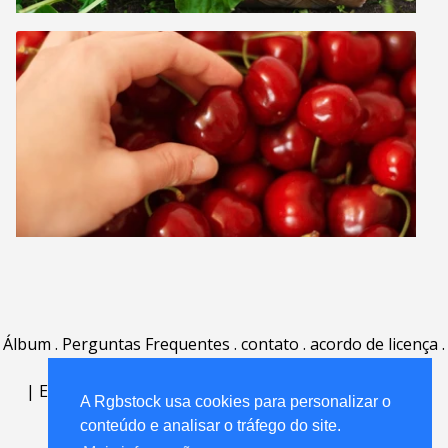
Álbum
.
Perguntas Frequentes
.
contato
.
acordo de licença
.
termos de uso
.
sobre
.
|
English
|
Deutsch
|
Español
|
Polski
|
Português
|
A Rgbstock usa cookies para personalizar o
Nederlands
|
conteúdo e analisar o tráfego do site.