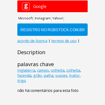
Description
palavras chave
Inglaterra
,
campo
,
colheita
,
colheita
,
fazenda
,
grão
,
palha
,
sussex
,
trator
,
trigo
não há comentários para esta foto