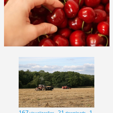
167
21
1
visualizações
downloads