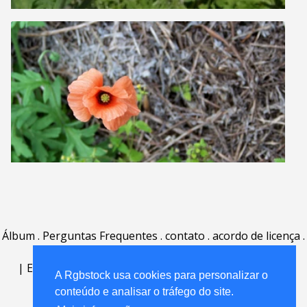
Álbum
.
Perguntas Frequentes
.
contato
.
acordo de licença
.
termos de uso
.
sobre
.
|
English
|
Deutsch
|
Español
|
Polski
|
Português
|
A Rgbstock usa cookies para personalizar o
Nederlands
|
conteúdo e analisar o tráfego do site.