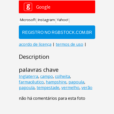
Description
palavras chave
Inglaterra
,
campo
,
colheita
,
farmacêutico
,
hampshire
,
papoula
,
papoula
,
tempestade
,
vermelho
,
verão
não há comentários para esta foto