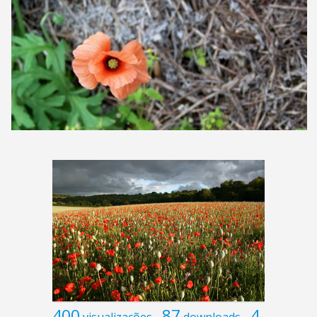
400
87
4
visualizações
downloads