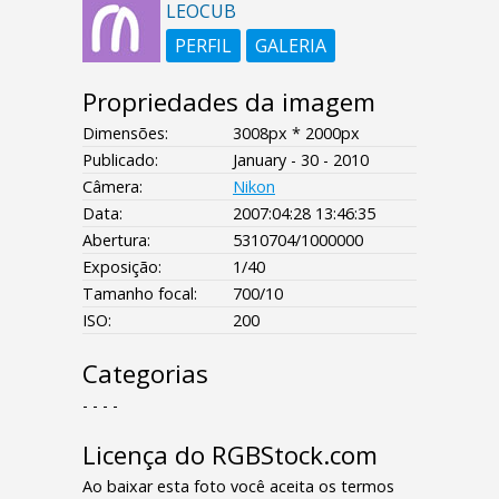
LEOCUB
PERFIL
GALERIA
Propriedades da imagem
Dimensões:
3008px * 2000px
Publicado:
January - 30 - 2010
Câmera:
Nikon
Data:
2007:04:28 13:46:35
Abertura:
5310704/1000000
Exposição:
1/40
Tamanho focal:
700/10
ISO:
200
Categorias
- - - -
Licença do RGBStock.com
Ao baixar esta foto você aceita os termos