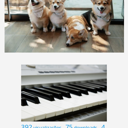
392
75
4
visualizações
downloads