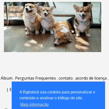
Álbum
.
Perguntas Frequentes
.
contato
.
acordo de licença
.
termos de uso
.
sobre
.
|
English
|
Deutsch
|
Español
|
Polski
|
Português
|
A Rgbstock usa cookies para personalizar o
Nederlands
|
conteúdo e analisar o tráfego do site.
Mais informação