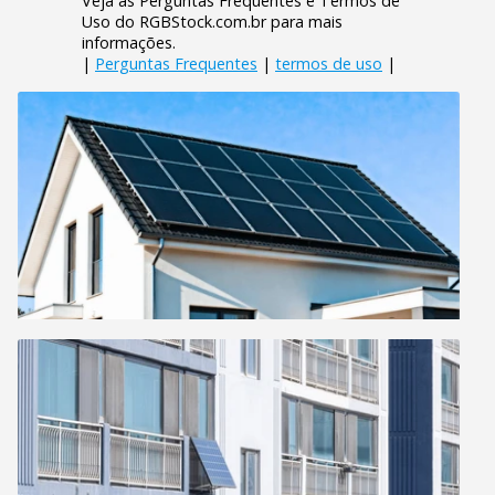
Veja as Perguntas Frequentes e Termos de
Uso do RGBStock.com.br para mais
informações.
|
Perguntas Frequentes
|
termos de uso
|