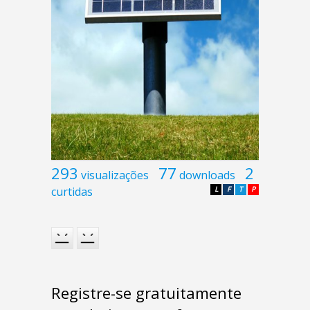
293
77
2
visualizações
downloads
curtidas
L
F
T
P
Registre-se gratuitamente