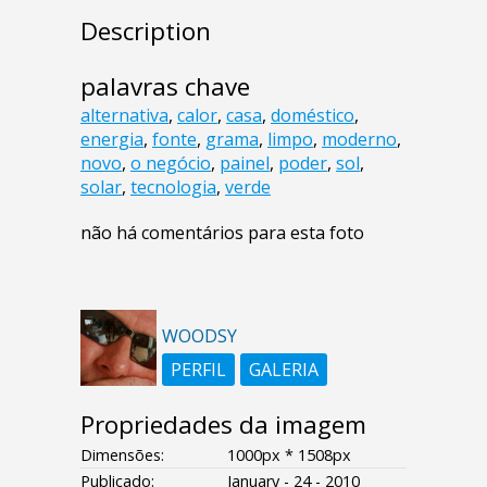
Description
palavras chave
alternativa
,
calor
,
casa
,
doméstico
,
energia
,
fonte
,
grama
,
limpo
,
moderno
,
novo
,
o negócio
,
painel
,
poder
,
sol
,
solar
,
tecnologia
,
verde
não há comentários para esta foto
WOODSY
PERFIL
GALERIA
Propriedades da imagem
Dimensões:
1000px * 1508px
Publicado:
January - 24 - 2010