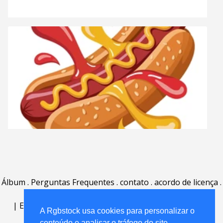
Álbum
.
Perguntas Frequentes
.
contato
.
acordo de licença
.
termos de uso
.
sobre
.
|
English
|
Deutsch
|
Español
|
Polski
|
Português
|
A Rgbstock usa cookies para personalizar o
Nederlands
|
conteúdo e analisar o tráfego do site.