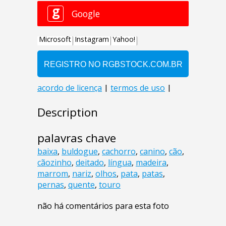
Description
palavras chave
baixa
,
buldogue
,
cachorro
,
canino
,
cão
,
cãozinho
,
deitado
,
língua
,
madeira
,
marrom
,
nariz
,
olhos
,
pata
,
patas
,
pernas
,
quente
,
touro
não há comentários para esta foto