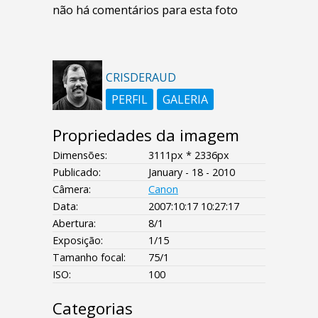
não há comentários para esta foto
CRISDERAUD
PERFIL
GALERIA
Propriedades da imagem
Dimensões:
3111px * 2336px
Publicado:
January - 18 - 2010
Câmera:
Canon
Data:
2007:10:17 10:27:17
Abertura:
8/1
Exposição:
1/15
Tamanho focal:
75/1
ISO:
100
Categorias