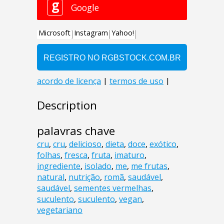
Description
palavras chave
cru
,
cru
,
delicioso
,
dieta
,
doce
,
exótico
,
folhas
,
fresca
,
fruta
,
imaturo
,
ingrediente
,
isolado
,
me
,
me frutas
,
natural
,
nutrição
,
romã
,
saudável
,
saudável
,
sementes vermelhas
,
suculento
,
suculento
,
vegan
,
vegetariano