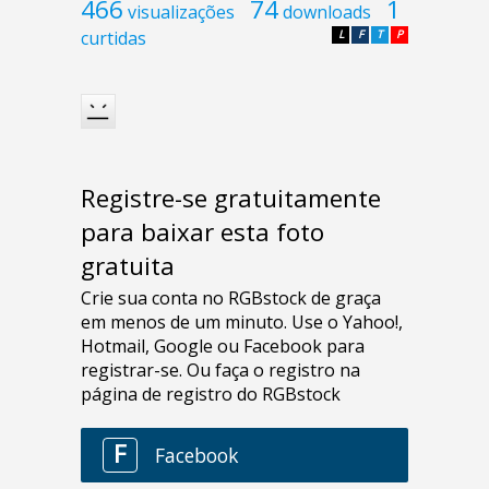
466
74
1
visualizações
downloads
curtidas
L
F
T
P
Registre-se gratuitamente
para baixar esta foto
gratuita