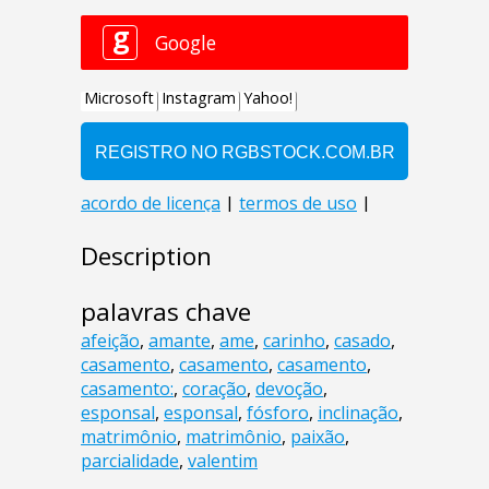
Description
palavras chave
afeição
,
amante
,
ame
,
carinho
,
casado
,
casamento
,
casamento
,
casamento
,
casamento:
,
coração
,
devoção
,
esponsal
,
esponsal
,
fósforo
,
inclinação
,
matrimônio
,
matrimônio
,
paixão
,
parcialidade
,
valentim