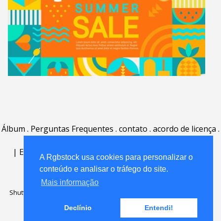
Álbum
.
Perguntas Frequentes
.
contato
.
acordo de licença
.
termos de uso
.
sobre
.
|
English
|
Deutsch
|
Español
|
Polski
|
Português
|
A Rgbstock usa cookies para personalizar o
Nederlands
|
conteúdo e analisar o tráfego do site.
Mais informação
Shutterstock official partner of Rgbstock
Saqurai AI official partner of
Rgbstock
Declínio
Entendi!