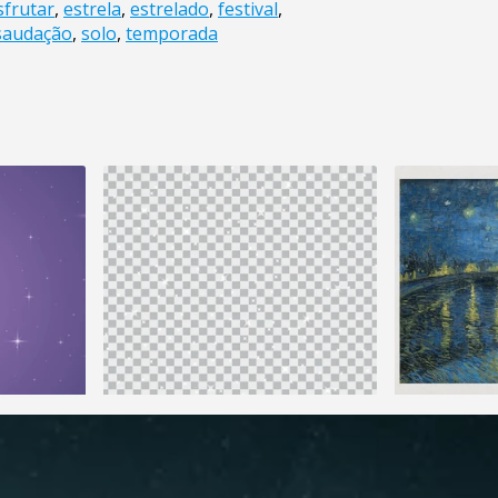
sfrutar
,
estrela
,
estrelado
,
festival
,
saudação
,
solo
,
temporada