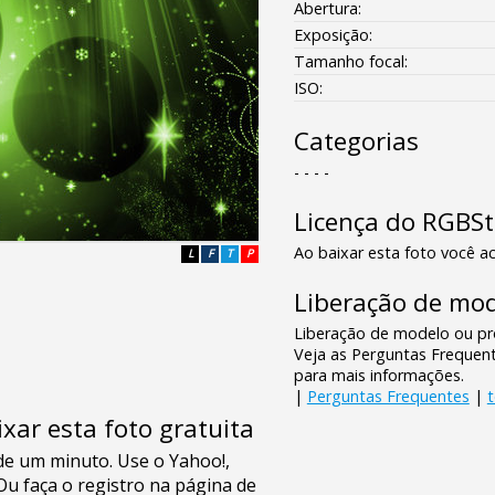
Abertura:
Exposição:
Tamanho focal:
ISO:
Categorias
- - - -
Licença do RGBS
Ao baixar esta foto você ac
L
F
T
P
Liberação de mod
Liberação de modelo ou pro
Veja as Perguntas Frequen
para mais informações.
|
Perguntas Frequentes
|
xar esta foto gratuita