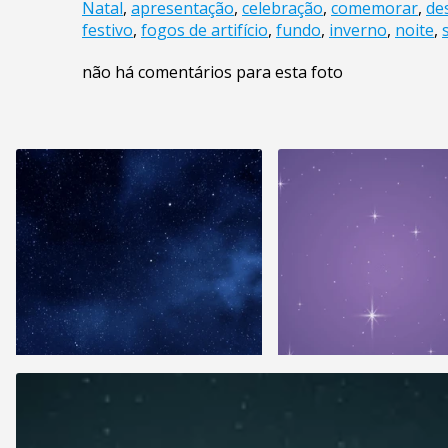
Natal
,
apresentação
,
celebração
,
comemorar
,
de
festivo
,
fogos de artifício
,
fundo
,
inverno
,
noite
,
não há comentários para esta foto