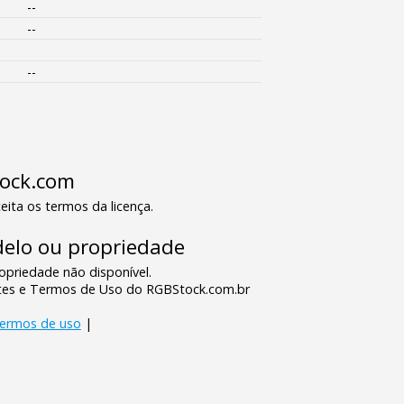
--
--
--
tock.com
eita os termos da licença.
elo ou propriedade
priedade não disponível.
tes e Termos de Uso do RGBStock.com.br
termos de uso
|