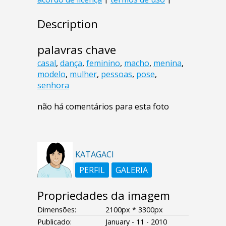
Description
palavras chave
casal
,
dança
,
feminino
,
macho
,
menina
,
modelo
,
mulher
,
pessoas
,
pose
,
senhora
não há comentários para esta foto
KATAGACI
PERFIL
GALERIA
Propriedades da imagem
Dimensões:
2100px * 3300px
Publicado:
January - 11 - 2010