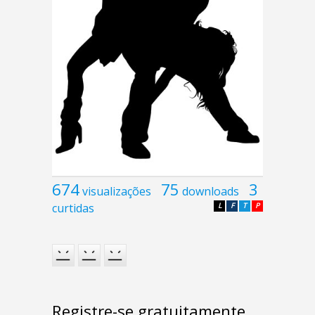
674
75
3
visualizações
downloads
curtidas
L
F
T
P
Registre-se gratuitamente