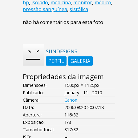
bp
,
isolado
,
medicina
,
monitor
,
médico
,
pressão sanguínea
,
sistólica
não há comentários para esta foto
SUNDESIGNS
PERFIL
GALERIA
Propriedades da imagem
Dimensões:
1500px * 1125px
Publicado:
January - 11 - 2010
Câmera:
Canon
Data:
2006:08:20 20:07:18
Abertura:
116/32
Exposição:
1/8
Tamanho focal:
317/32
ISO:
--