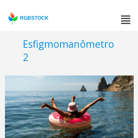
RGBSTOCK
Esfigmomanômetro
2