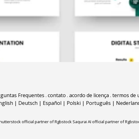
rguntas Frequentes
.
contato
.
acordo de licença
.
termos de 
nglish
|
Deutsch
|
Español
|
Polski
|
Português
|
Nederlan
hutterstock official partner of Rgbstock
Saqurai AI official partner of Rgbsto