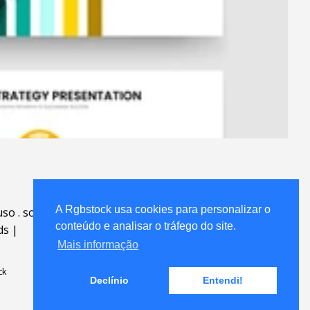
A Rgbstock usa cookies para personalizar o
uso
.
sobre
.
conteúdo e analisar o tráfego do site.
ds
|
Mais informação
ck
Declínio
Entendi!