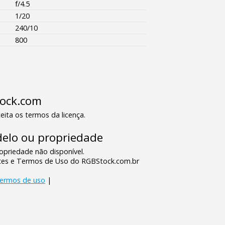
f/4.5
1/20
240/10
800
tock.com
eita os termos da licença.
elo ou propriedade
priedade não disponível.
tes e Termos de Uso do RGBStock.com.br
termos de uso
|