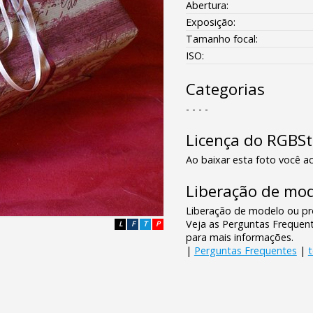
Abertura:
Exposição:
Tamanho focal:
ISO:
Categorias
- - - -
Licença do RGBS
Ao baixar esta foto você ac
Liberação de mod
Liberação de modelo ou pro
Veja as Perguntas Frequen
L
F
T
P
para mais informações.
|
Perguntas Frequentes
|