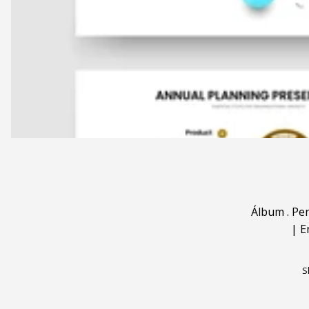
Álbum
.
Pe
|
E
S