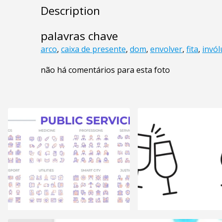
Description
palavras chave
arco
,
caixa de presente
,
dom
,
envolver
,
fita
,
invól
não há comentários para esta foto