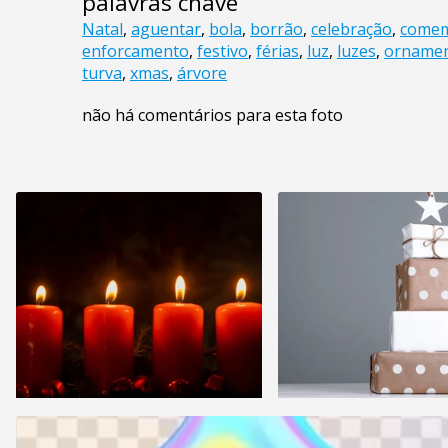
palavras chave
Natal
,
aguentar
,
bola
,
borrão
,
celebração
,
come
enforcamento
,
festivo
,
férias
,
luz
,
luzes
,
orname
turva
,
xmas
,
árvore
não há comentários para esta foto