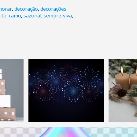
morar
,
decoração
,
decorações
,
nto
,
ramo
,
sazonal
,
sempre-viva
,