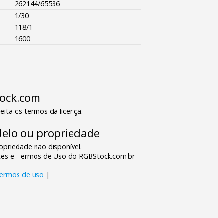
262144/65536
1/30
118/1
1600
tock.com
eita os termos da licença.
elo ou propriedade
priedade não disponível.
tes e Termos de Uso do RGBStock.com.br
termos de uso
|