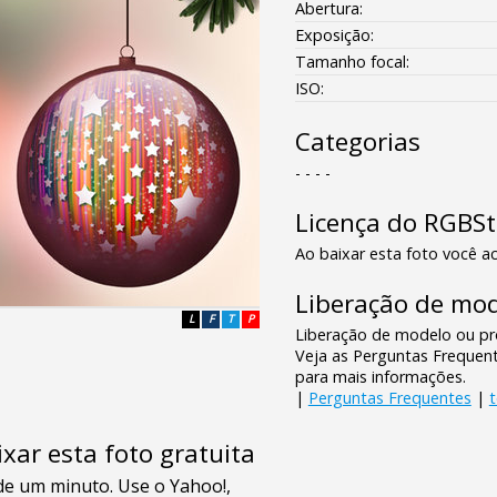
Abertura:
Exposição:
Tamanho focal:
ISO:
Categorias
- - - -
Licença do RGBS
Ao baixar esta foto você ac
Liberação de mod
L
F
T
P
Liberação de modelo ou pro
Veja as Perguntas Frequen
para mais informações.
|
Perguntas Frequentes
|
xar esta foto gratuita