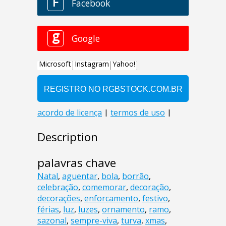
Description
palavras chave
Natal
,
aguentar
,
bola
,
borrão
,
celebração
,
comemorar
,
decoração
,
decorações
,
enforcamento
,
festivo
,
férias
,
luz
,
luzes
,
ornamento
,
ramo
,
sazonal
,
sempre-viva
,
turva
,
xmas
,