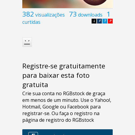
382
73
1
visualizações
downloads
curtidas
L
F
T
P
Registre-se gratuitamente
para baixar esta foto
gratuita