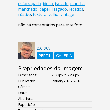
esfarrapado
,
idoso
,
isolado
,
mancha
,
manchado
,
papel
,
rasgado
,
recados
,
rústico
,
textura
,
velho
,
vintage
não há comentários para esta foto
BA1969
PERFIL
GALERIA
Propriedades da imagem
Dimensões:
2373px * 2796px
Publicado:
January - 10 - 2010
Câmera:
Data:
--
Abertura:
--
Exposição:
--