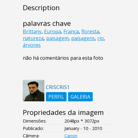
Description
palavras chave
Brittany
,
Europa
,
França
,
floresta
,
natureza
,
paisagem
,
paisagens
,
rio
,
árvores
não há comentários para esta foto
CRISCRIS1
PERFIL
GALERIA
Propriedades da imagem
Dimensões:
2048px * 3072px
Publicado:
January - 10 - 2010
Câmera:
Canon