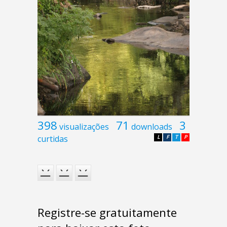
398
71
3
visualizações
downloads
curtidas
L
F
T
P
Registre-se gratuitamente