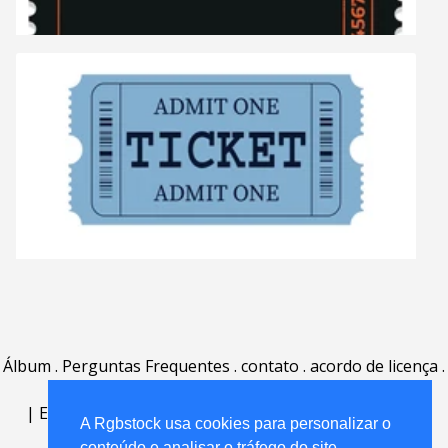
Álbum
.
Perguntas Frequentes
.
contato
.
acordo de licença
.
termos de uso
.
sobre
.
|
English
|
Deutsch
|
Español
|
Polski
|
Português
|
A Rgbstock usa cookies para personalizar o
Nederlands
|
conteúdo e analisar o tráfego do site.