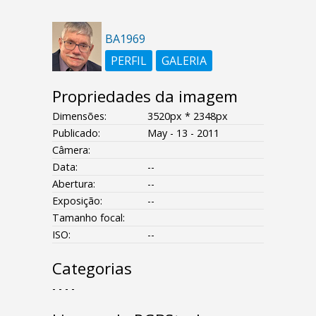
BA1969
PERFIL
GALERIA
Propriedades da imagem
Dimensões:
3520px * 2348px
Publicado:
May - 13 - 2011
Câmera:
Data:
--
Abertura:
--
Exposição:
--
Tamanho focal:
ISO:
--
Categorias
- - - -