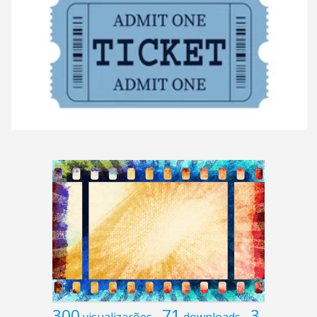
300
71
3
visualizações
downloads