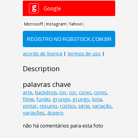
Description
palavras chave
arte
,
backdrop
,
cor
,
cor
,
cores
,
cores
,
filme
,
fundo
,
grunge
,
grungy
,
lona
,
pintar
,
resumo
,
rústico
,
série
,
variação
,
variações
,
áspero
não há comentários para esta foto