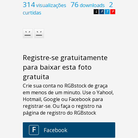
314
76
2
visualizações
downloads
curtidas
L
F
T
P
Registre-se gratuitamente
para baixar esta foto
gratuita