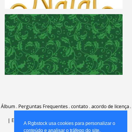
Álbum
.
Perguntas Frequentes
.
contato
.
acordo de licença
.
termos de uso
.
sobre
.
|
English
|
Deutsch
|
Español
|
Polski
|
Português
|
A Rgbstock usa cookies para personalizar o
Nederlands
|
conteúdo e analisar o tráfego do site.