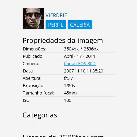
VIERDRIE
PERFIL
GALERIA
Propriedades da imagem
Dimensões:
3504px * 2536px
Publicado:
April - 17 - 2011
Câmera:
Canon EOS 30D
Data:
2007:11:10 11:35:20
Abertura:
f/5.7
Exposição:
1/80s
Tamanho focal:
45mm
ISO:
100
Categorias
- - - -