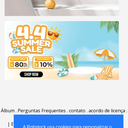
Álbum
.
Perguntas Frequentes
.
contato
.
acordo de licença
.
termos de uso
.
sobre
.
|
English
|
Deutsch
|
Español
|
Polski
|
Português
|
A Rgbstock usa cookies para personalizar o