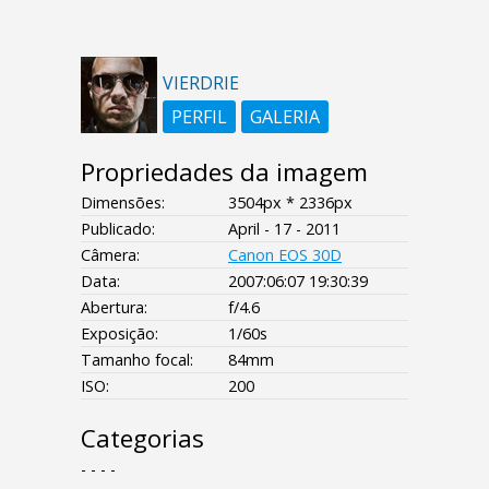
VIERDRIE
PERFIL
GALERIA
Propriedades da imagem
Dimensões:
3504px * 2336px
Publicado:
April - 17 - 2011
Câmera:
Canon EOS 30D
Data:
2007:06:07 19:30:39
Abertura:
f/4.6
Exposição:
1/60s
Tamanho focal:
84mm
ISO:
200
Categorias
- - - -