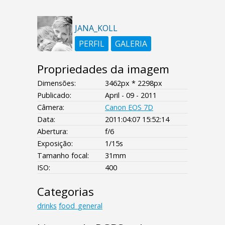
JANA_KOLL
PERFIL
GALERIA
Propriedades da imagem
Dimensões:
3462px * 2298px
Publicado:
April - 09 - 2011
Câmera:
Canon EOS 7D
Data:
2011:04:07 15:52:14
Abertura:
f/6
Exposição:
1/15s
Tamanho focal:
31mm
ISO:
400
Categorias
drinks
food_general