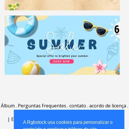
Álbum
.
Perguntas Frequentes
.
contato
.
acordo de licença
.
termos de uso
.
sobre
.
|
English
|
Deutsch
|
Español
|
Polski
|
Português
|
A Rgbstock usa cookies para personalizar o
Nederlands
|