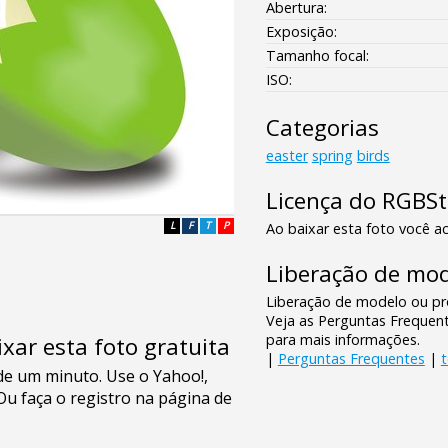
Abertura:
Exposição:
Tamanho focal:
ISO:
Categorias
easter
spring
birds
Licença do RGBS
L
F
T
P
Ao baixar esta foto você ac
Liberação de mod
Liberação de modelo ou pro
Veja as Perguntas Frequen
para mais informações.
xar esta foto gratuita
|
Perguntas Frequentes
|