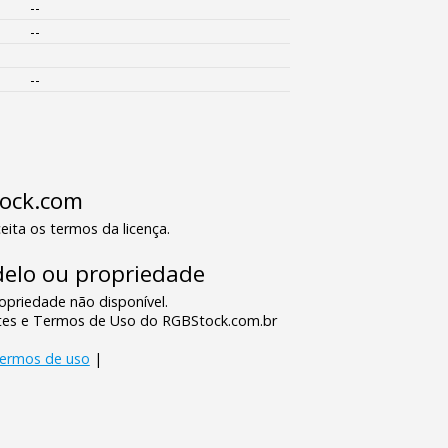
--
--
--
tock.com
eita os termos da licença.
elo ou propriedade
priedade não disponível.
tes e Termos de Uso do RGBStock.com.br
termos de uso
|