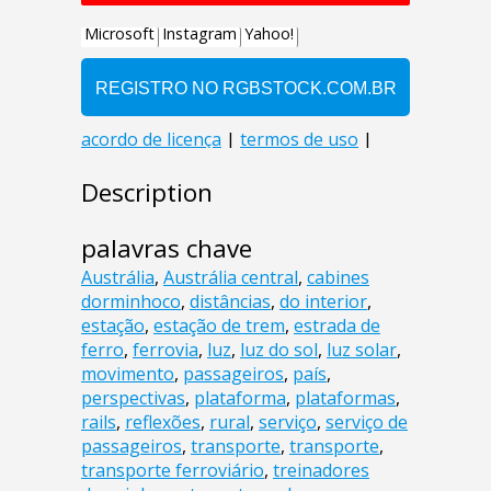
Description
palavras chave
Austrália
,
Austrália central
,
cabines
dorminhoco
,
distâncias
,
do interior
,
estação
,
estação de trem
,
estrada de
ferro
,
ferrovia
,
luz
,
luz do sol
,
luz solar
,
movimento
,
passageiros
,
país
,
perspectivas
,
plataforma
,
plataformas
,
rails
,
reflexões
,
rural
,
serviço
,
serviço de
passageiros
,
transporte
,
transporte
,
transporte ferroviário
,
treinadores