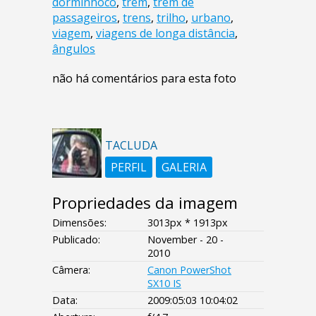
dorminhoco
,
trem
,
trem de
passageiros
,
trens
,
trilho
,
urbano
,
viagem
,
viagens de longa distância
,
ângulos
não há comentários para esta foto
TACLUDA
PERFIL
GALERIA
Propriedades da imagem
Dimensões:
3013px * 1913px
Publicado:
November - 20 -
2010
Câmera:
Canon PowerShot
SX10 IS
Data:
2009:05:03 10:04:02