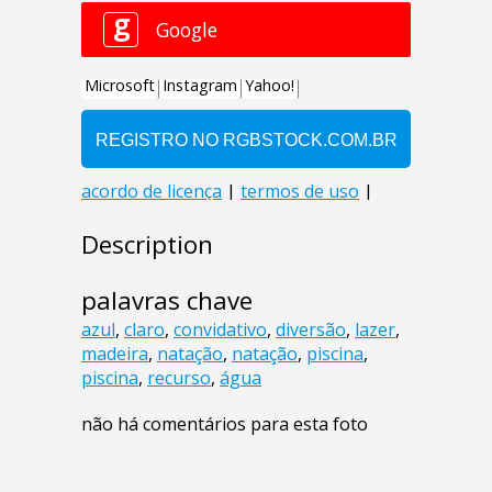
Description
palavras chave
azul
,
claro
,
convidativo
,
diversão
,
lazer
,
madeira
,
natação
,
natação
,
piscina
,
piscina
,
recurso
,
água
não há comentários para esta foto