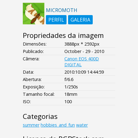
MICROMOTH
PERFIL
GALERIA
Propriedades da imagem
Dimensões:
3888px * 2592px
Publicado:
October - 29 - 2010
Câmera:
Canon EOS 400D
DIGITAL
Data:
2010:10:09 14:44:59
Abertura:
f/6.6
Exposição:
1/250s
Tamanho focal:
18mm
ISO:
100
Categorias
summer
hobbies_and_fun
water