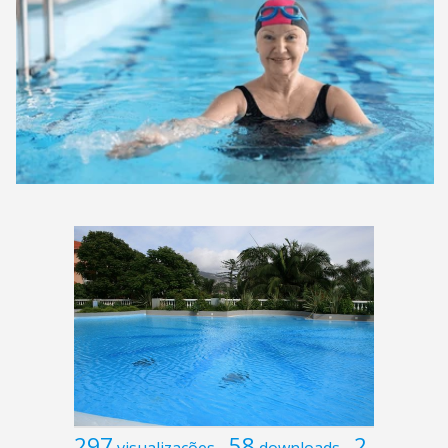
297
58
2
visualizações
downloads