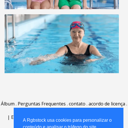
Álbum
.
Perguntas Frequentes
.
contato
.
acordo de licença
.
termos de uso
.
sobre
.
|
English
|
Deutsch
|
Español
|
Polski
|
Português
|
A Rgbstock usa cookies para personalizar o
Nederlands
|
conteúdo e analisar o tráfego do site.