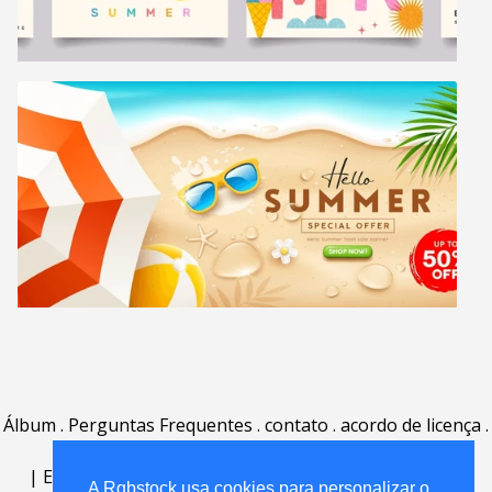
Álbum
.
Perguntas Frequentes
.
contato
.
acordo de licença
.
termos de uso
.
sobre
.
|
English
|
Deutsch
|
Español
|
Polski
|
Português
|
A Rgbstock usa cookies para personalizar o