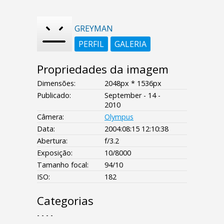
GREYMAN
PERFIL
GALERIA
Propriedades da imagem
Dimensões:
2048px * 1536px
Publicado:
September - 14 -
2010
Câmera:
Olympus
Data:
2004:08:15 12:10:38
Abertura:
f/3.2
Exposição:
10/8000
Tamanho focal:
94/10
ISO:
182
Categorias
- - - -