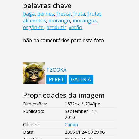
palavras chave
baga
,
berries
,
fresca
,
fruta
,
frutas
alimentos
,
morango
,
morangos
,
orgânico
,
produzir
,
verão
não há comentários para esta foto
TZOOKA
PERFIL
GALERIA
Propriedades da imagem
Dimensões:
1572px * 2048px
Publicado:
September - 14 -
2010
Câmera:
Canon
Data:
2006:01:24 00:29:08