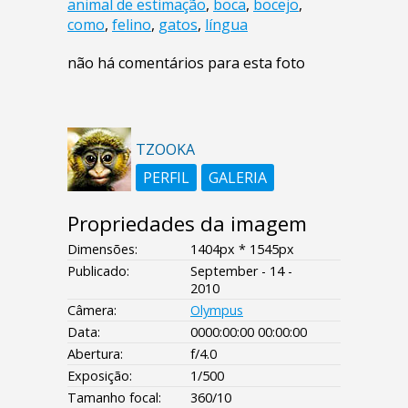
animal de estimação
,
boca
,
bocejo
,
como
,
felino
,
gatos
,
língua
não há comentários para esta foto
TZOOKA
PERFIL
GALERIA
Propriedades da imagem
Dimensões:
1404px * 1545px
Publicado:
September - 14 -
2010
Câmera:
Olympus
Data:
0000:00:00 00:00:00
Abertura:
f/4.0
Exposição:
1/500
Tamanho focal:
360/10