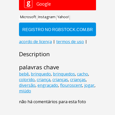
Description
palavras chave
bebê
,
brinquedo
,
brinquedos
,
cacho
,
colorido
,
criança
,
crianças
,
crianças
,
diversão
,
engraçado
,
flouroscent
,
jogar
,
miúdo
não há comentários para esta foto