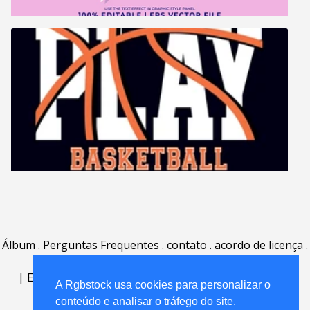
Álbum
.
Perguntas Frequentes
.
contato
.
acordo de licença
.
termos de uso
.
sobre
.
|
English
|
Deutsch
|
Español
|
Polski
|
Português
|
A Rgbstock usa cookies para personalizar o
Nederlands
|
conteúdo e analisar o tráfego do site.