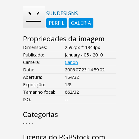
SUNDESIGNS
PERFIL
GALERIA
Propriedades da imagem
Dimensões:
2592px * 1944px
Publicado:
January - 05 - 2010
Câmera:
Canon
Data:
2006:07:23 14:59:02
Abertura:
154/32
Exposição:
1/8
Tamanho focal:
662/32
ISO:
--
Categorias
- - - -
Licença do RGBStock.com