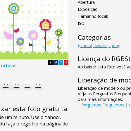
Abertura:
Exposição:
Tamanho focal:
ISO:
Categorias
general
flowers
spring
Licença do RGBS
L
F
T
P
curtidas
Ao baixar esta foto você ac
Liberação de mod
Liberação de modelo ou pro
Veja as Perguntas Frequen
para mais informações.
|
Perguntas Frequentes
|
xar esta foto gratuita