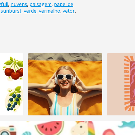
yfull
,
nuvens
,
paisagem
,
papel de
,
sunburst
,
verde
,
vermelho
,
vetor
,