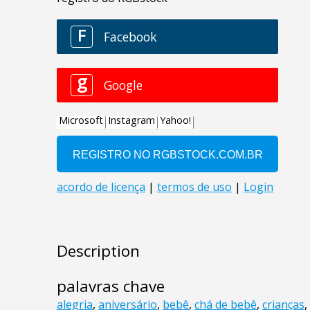
Description
palavras chave
alegria
,
aniversário
,
bebê
,
chá de bebê
,
crianças
,