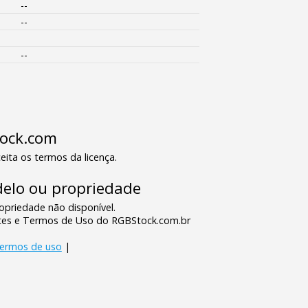
--
--
--
tock.com
eita os termos da licença.
elo ou propriedade
priedade não disponível.
tes e Termos de Uso do RGBStock.com.br
termos de uso
|