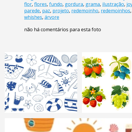
flor
,
flores
,
fundo
,
gordura
,
grama
,
ilustração
,
jo
parede
,
paz
,
projeto
,
redemoinho
,
redemoinhos
whishes
,
árvore
não há comentários para esta foto