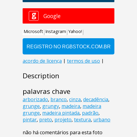
Description
palavras chave
arborizado
,
branco
,
cinza
,
decadência
,
grunge
,
grungy
,
madeira
,
madeira
grunge
,
madeira pintada
,
padrão
,
pintar
,
preto
,
projeto
,
textura
,
urbano
não há comentários para esta foto