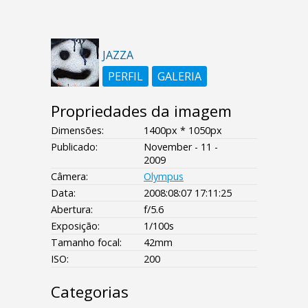
JAZZA
PERFIL
GALERIA
Propriedades da imagem
Dimensões:
1400px * 1050px
Publicado:
November - 11 -
2009
Câmera:
Olympus
Data:
2008:08:07 17:11:25
Abertura:
f/5.6
Exposição:
1/100s
Tamanho focal:
42mm
ISO:
200
Categorias