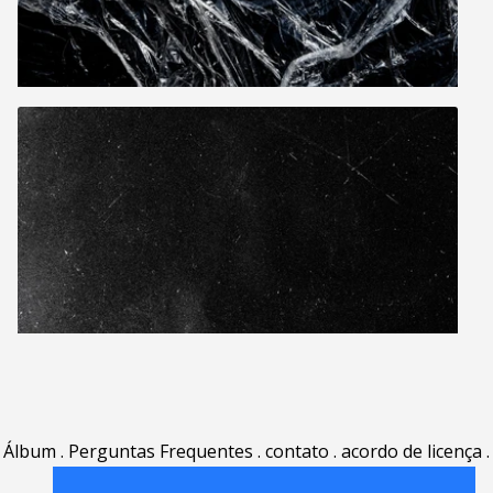
Álbum
.
Perguntas Frequentes
.
contato
.
acordo de licença
.
termos de uso
.
sobre
.