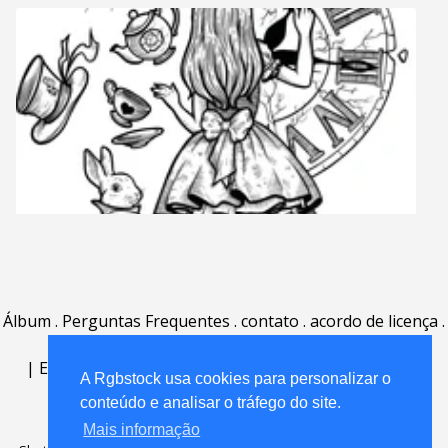
Álbum
.
Perguntas Frequentes
.
contato
.
acordo de licença
.
termos de uso
.
sobre
.
|
English
|
Deutsch
|
Español
|
Polski
|
Português
|
A Rgbstock usa cookies para personalizar o
Nederlands
|
conteúdo e analisar o tráfego do site.
Mais informação