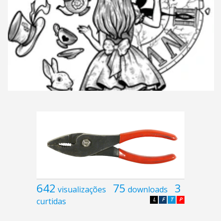
642
75
3
visualizações
downloads
curtidas
L
F
T
P