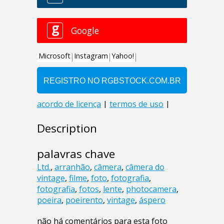
Description
palavras chave
Ltd.
,
arranhão
,
câmera
,
câmera do
vintage
,
filme
,
foto
,
fotografia
,
fotografia
,
fotos
,
lente
,
photocamera
,
poeira
,
poeirento
,
vintage
,
áspero
não há comentários para esta foto