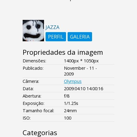
JAZZA
PERFIL
GALERIA
Propriedades da imagem
Dimensões:
1400px * 1050px
Publicado:
November - 11 -
2009
Câmera:
Olympus
Data:
2009:04:10 14:00:16
Abertura:
f/8
Exposição:
1/1.25s
Tamanho focal:
24mm
ISO:
100
Categorias