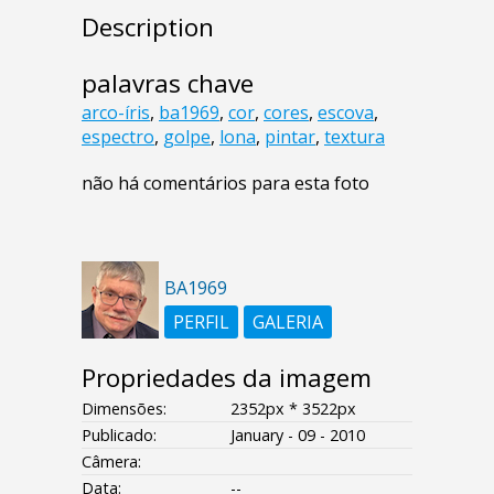
Description
palavras chave
arco-íris
,
ba1969
,
cor
,
cores
,
escova
,
espectro
,
golpe
,
lona
,
pintar
,
textura
não há comentários para esta foto
BA1969
PERFIL
GALERIA
Propriedades da imagem
Dimensões:
2352px * 3522px
Publicado:
January - 09 - 2010
Câmera:
Data:
--