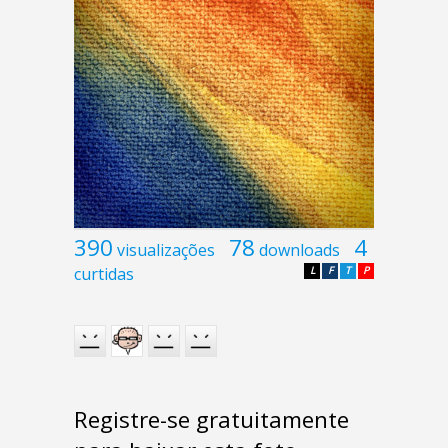
390
78
4
visualizações
downloads
curtidas
L
F
T
P
Registre-se gratuitamente