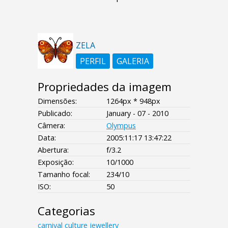
ZELA
PERFIL
GALERIA
Propriedades da imagem
Dimensões:
1264px * 948px
Publicado:
January - 07 - 2010
Câmera:
Olympus
Data:
2005:11:17 13:47:22
Abertura:
f/3.2
Exposição:
10/1000
Tamanho focal:
234/10
ISO:
50
Categorias
carnival
culture
jewellery