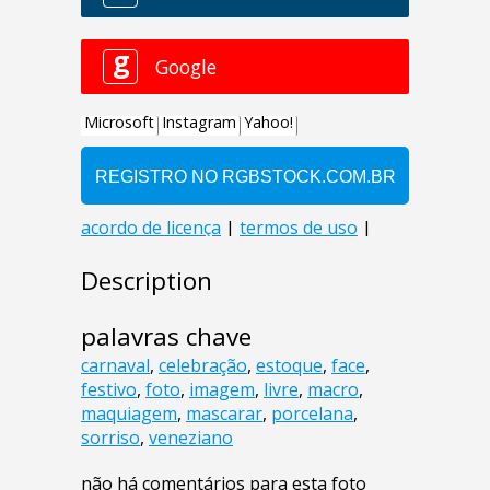
Description
palavras chave
carnaval
,
celebração
,
estoque
,
face
,
festivo
,
foto
,
imagem
,
livre
,
macro
,
maquiagem
,
mascarar
,
porcelana
,
sorriso
,
veneziano
não há comentários para esta foto