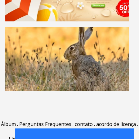
Álbum
.
Perguntas Frequentes
.
contato
.
acordo de licença
.
termos de uso
.
sobre
.
|
English
|
Deutsch
|
Español
|
Polski
|
Português
|