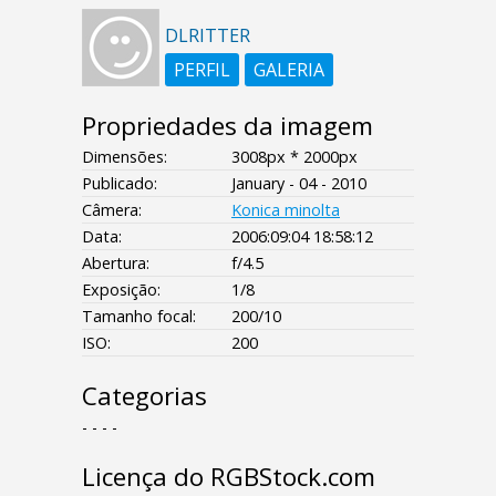
DLRITTER
PERFIL
GALERIA
Propriedades da imagem
Dimensões:
3008px * 2000px
Publicado:
January - 04 - 2010
Câmera:
Konica minolta
Data:
2006:09:04 18:58:12
Abertura:
f/4.5
Exposição:
1/8
Tamanho focal:
200/10
ISO:
200
Categorias
- - - -
Licença do RGBStock.com