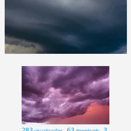
283
63
3
visualizações
downloads