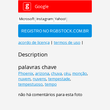
Description
palavras chave
Phoenix
,
arizona
,
chuva
,
céu
,
monção
,
nuvem
,
nuvens
,
tempestade
,
tempestuoso
,
tempo
não há comentários para esta foto