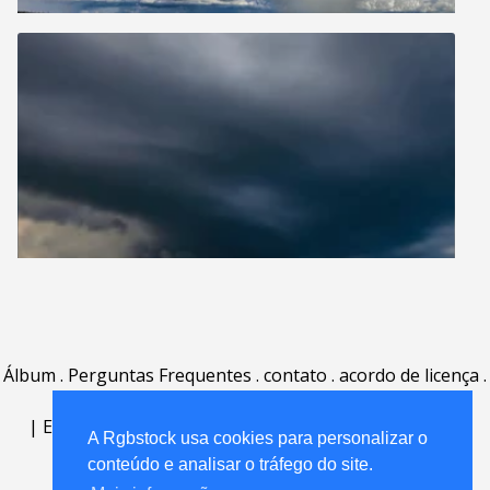
Álbum
.
Perguntas Frequentes
.
contato
.
acordo de licença
.
termos de uso
.
sobre
.
|
English
|
Deutsch
|
Español
|
Polski
|
Português
|
A Rgbstock usa cookies para personalizar o
Nederlands
|
conteúdo e analisar o tráfego do site.