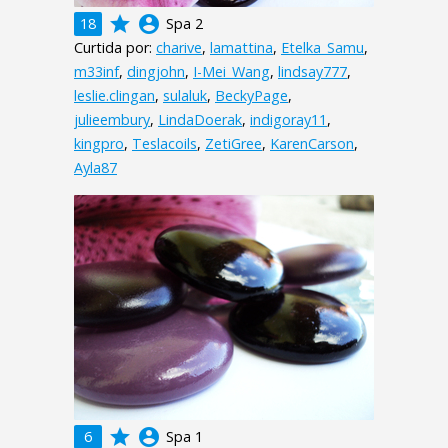
grade
account_circle
18
Spa 2
Curtida por:
charive
,
lamattina
,
Etelka_Samu
,
m33inf
,
dingjohn
,
I-Mei_Wang
,
lindsay777
,
leslie.clingan
,
sulaluk
,
BeckyPage
,
julieembury
,
LindaDoerak
,
indigoray11
,
kingpro
,
Teslacoils
,
ZetiGree
,
KarenCarson
,
Ayla87
grade
account_circle
6
Spa 1