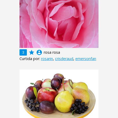
grade
account_circle
3
rosa rosa
Curtida por:
rosarin
,
crisderaud
,
emersonfan