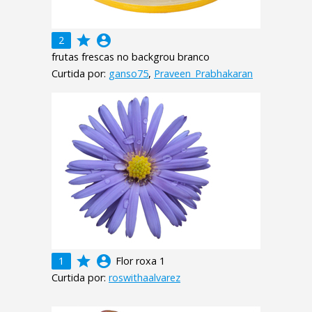
grade
account_circle
2
frutas frescas no backgrou branco
Curtida por:
ganso75
,
Praveen_Prabhakaran
grade
account_circle
1
Flor roxa 1
Curtida por:
roswithaalvarez