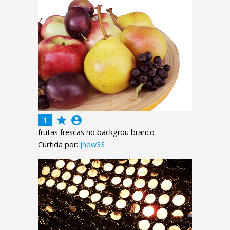
grade
account_circle
1
frutas frescas no backgrou branco
Curtida por:
jhow33