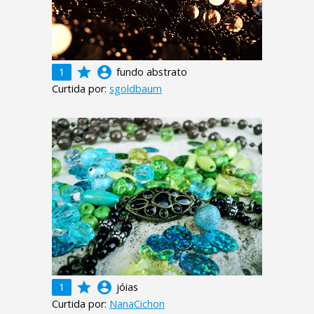
grade
account_circle
1
fundo abstrato
Curtida por:
sgoldbaum
grade
account_circle
1
jóias
Curtida por:
NanaCichon