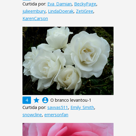
Curtida por:
Eva_Damian
,
BeckyPage
,
julieembury
,
LindaDoerak
,
ZetiGree
,
KarenCarson
grade
account_circle
4
O branco levantou-1
Curtida por:
savvas511
,
Emily_Smith
,
snowcline
,
emersonfan