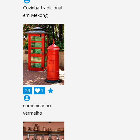
account_circle
Cozinha tradicional
em Mekong
grade
29

1
account_circle
comunicar no
vermelho