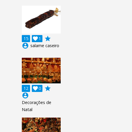
grade
15

1
account_circle
salame caseiro
grade
12

0
account_circle
Decorações de
Natal