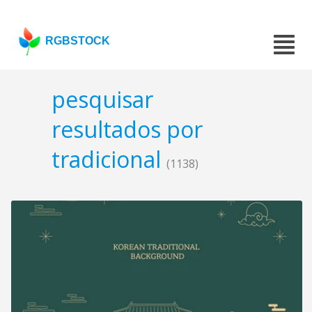
RGBSTOCK
pesquisar
resultados por
tradicional
(1138)