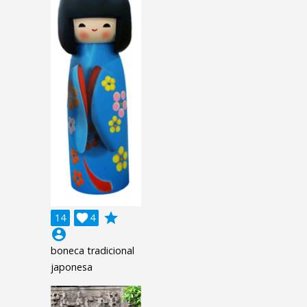
grade
14

4
account_circle
boneca tradicional
japonesa