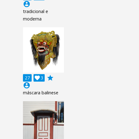
account_circle
tradicional e
moderna
grade
27

3
account_circle
máscara balinese