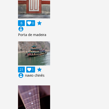
grade
8

0
account_circle
Porta de madeira
grade
21

1
account_circle
navio chinês