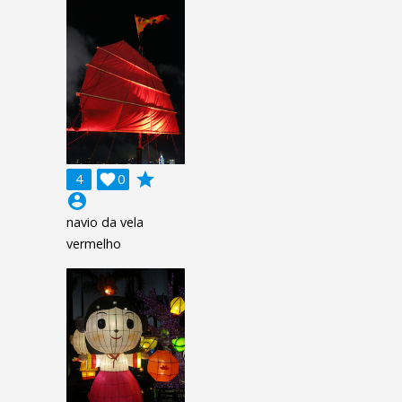
grade
4

0
account_circle
navio da vela
vermelho