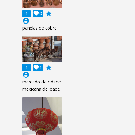
grade
1

0
account_circle
panelas de cobre
grade
1

1
account_circle
mercado da cidade
mexicana de idade