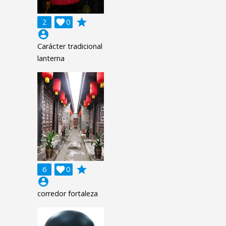
grade
2

0
account_circle
Carácter tradicional
lanterna
grade
6

0
account_circle
corredor fortaleza