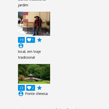
jardim
grade
19

1
account_circle
local, em traje
tradicional
grade
23

2
account_circle
Ponte chinesa