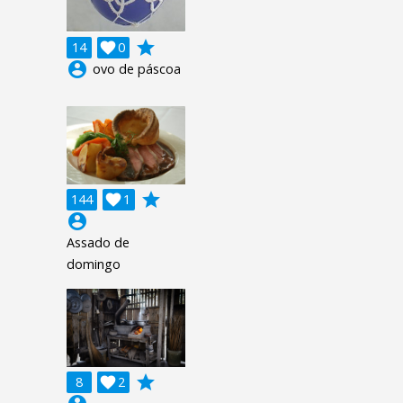
grade
14

0
account_circle
ovo de páscoa
grade
144

1
account_circle
Assado de
domingo
grade
8

2