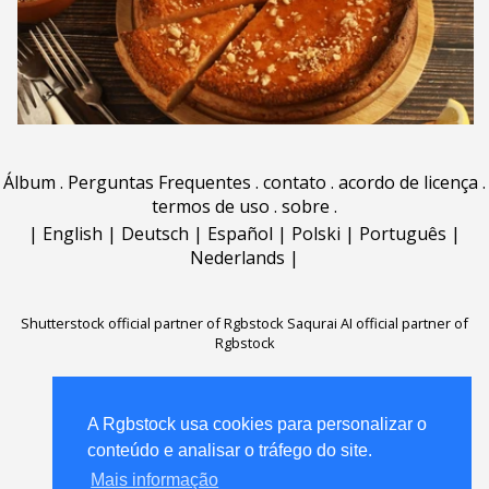
Álbum
.
Perguntas Frequentes
.
contato
.
acordo de licença
.
termos de uso
.
sobre
.
|
English
|
Deutsch
|
Español
|
Polski
|
Português
|
Nederlands
|
Shutterstock official partner of Rgbstock
Saqurai AI official partner of
Rgbstock
A Rgbstock usa cookies para personalizar o
A Rgbstock usa cookies para personalizar o
conteúdo e analisar o tráfego do site.
conteúdo e analisar o tráfego do site.
Mais informação
Mais informação