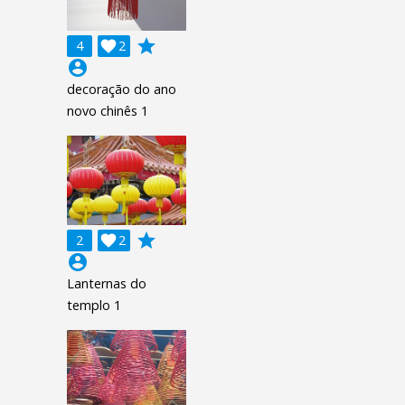
grade
4

2
account_circle
decoração do ano
novo chinês 1
grade
2

2
account_circle
Lanternas do
templo 1