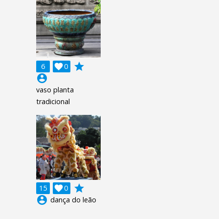
grade
6

0
account_circle
vaso planta
tradicional
grade
15

0
account_circle
dança do leão