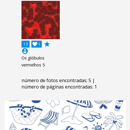
grade
13

1
account_circle
Os glóbulos
vermelhos 5
número de fotos encontradas: 5 |
número de páginas encontradas: 1