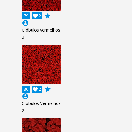
grade
79

2
account_circle
Glóbulos vermelhos
3
grade
80

2
account_circle
Glóbulos Vermelhos
2