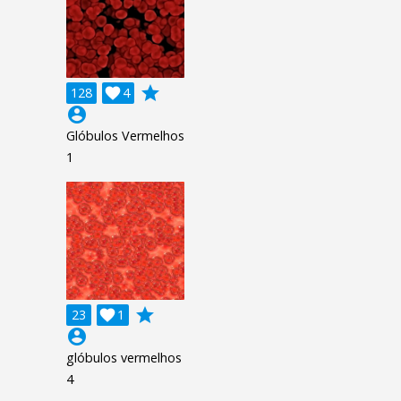
grade
128

4
account_circle
Glóbulos Vermelhos
1
grade
23

1
account_circle
glóbulos vermelhos
4