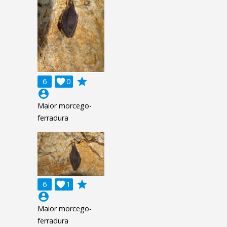
grade
6

0
account_circle
Maior morcego-
ferradura
grade
6

1
account_circle
Maior morcego-
ferradura