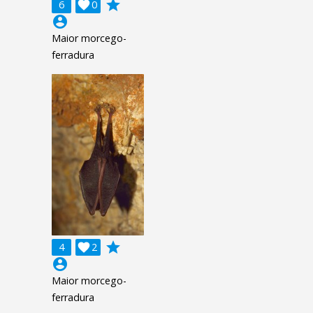
grade
6

0
account_circle
Maior morcego-
ferradura
grade
4

2
account_circle
Maior morcego-
ferradura