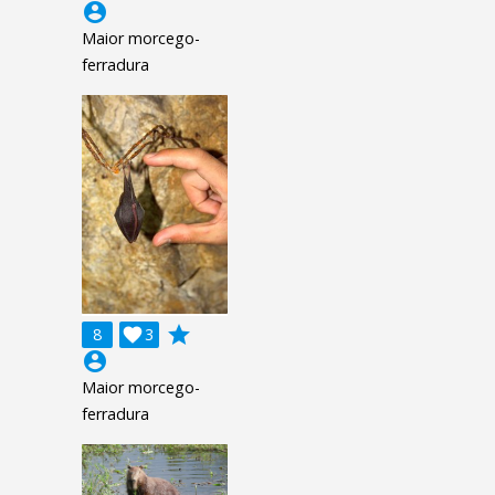
account_circle
Maior morcego-
ferradura
grade
8

3
account_circle
Maior morcego-
ferradura