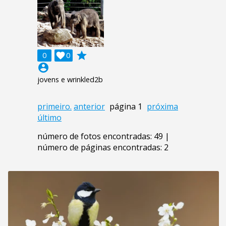
grade
0

0
account_circle
jovens e wrinkled2b
primeiro.
anterior
página 1
próxima
último
número de fotos encontradas: 49 |
número de páginas encontradas: 2