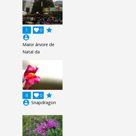
grade
1

0
account_circle
Maior árvore de
Natal da
grade
8

0
account_circle
Snapdragon