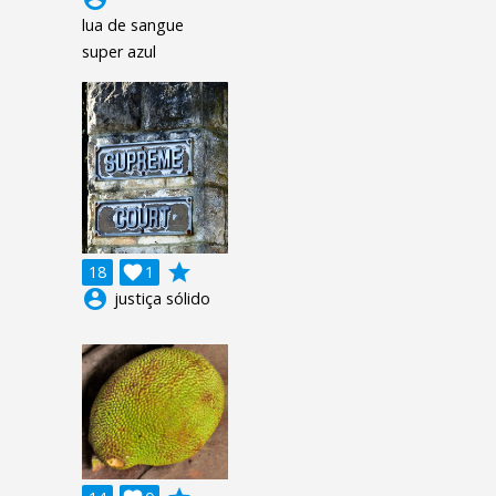
lua de sangue
super azul
grade
18

1
account_circle
justiça sólido