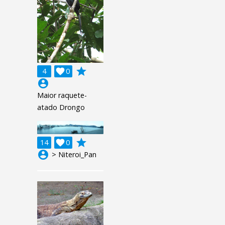
grade
4

0
account_circle
Maior raquete-
atado Drongo
grade
14

0
account_circle
> Niteroi_Pan