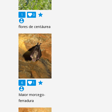
grade
1

0
account_circle
flores de centáurea
grade
6

1
account_circle
Maior morcego-
ferradura