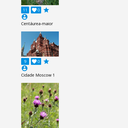
grade
11

0
account_circle
Centáurea-maior
grade
9

0
account_circle
Cidade Moscow 1