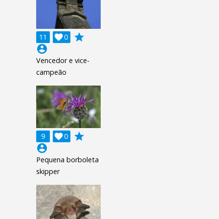
grade
11

0
account_circle
Vencedor e vice-
campeão
grade
9

0
account_circle
Pequena borboleta
skipper