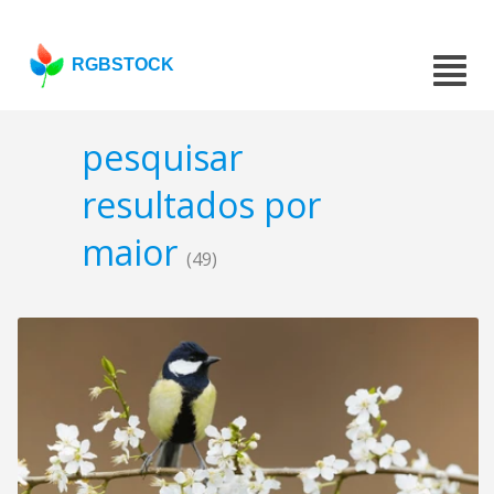
RGBSTOCK
pesquisar
resultados por
maior
(49)