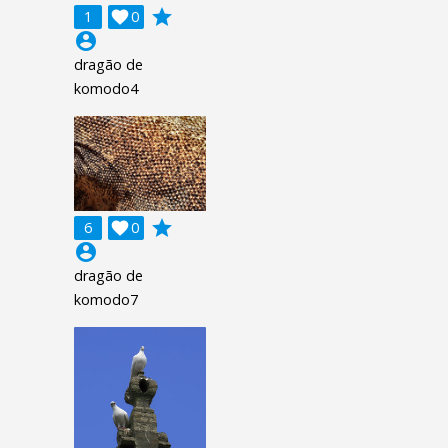
grade
1

0
account_circle
dragão de
komodo4
grade
6

0
account_circle
dragão de
komodo7