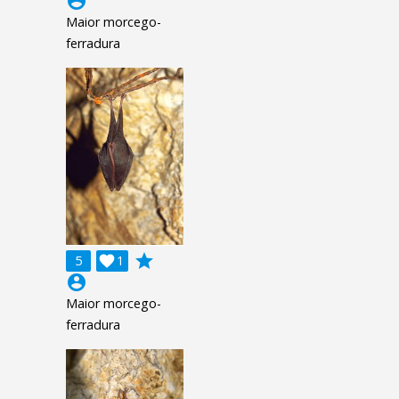
account_circle
Maior morcego-
ferradura
grade
5

1
account_circle
Maior morcego-
ferradura