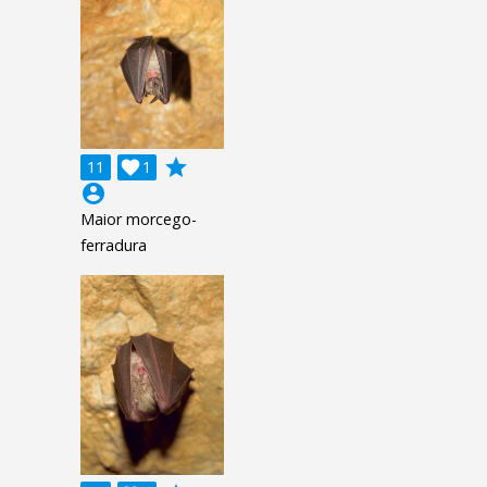
grade
11

1
account_circle
Maior morcego-
ferradura