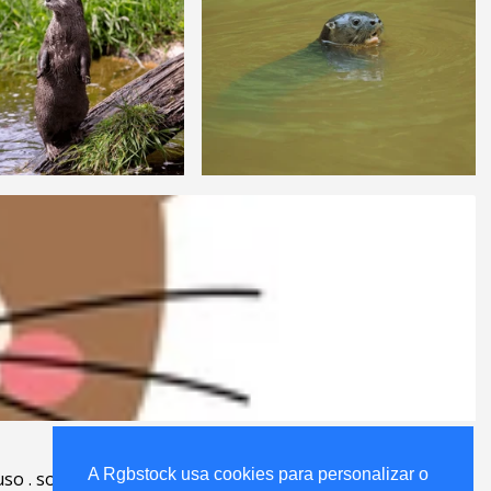
A Rgbstock usa cookies para personalizar o
A Rgbstock usa cookies para personalizar o
uso
.
sobre
.